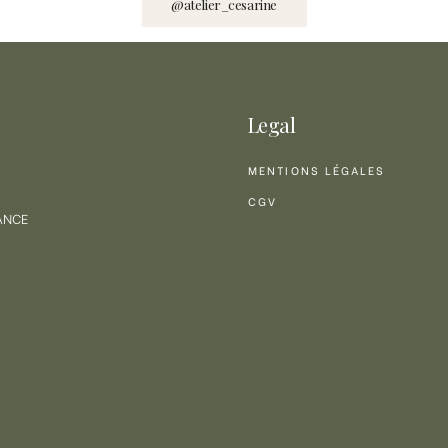
@atelier_cesarine
Legal
MENTIONS LÉGALES
CGV
RANCE