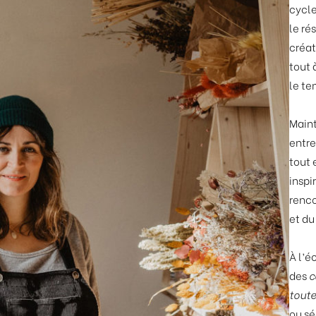
cycle
le ré
créat
tout 
le te
Maint
entr
tout 
inspi
renco
et du
À l’é
des
c
toute
ou s