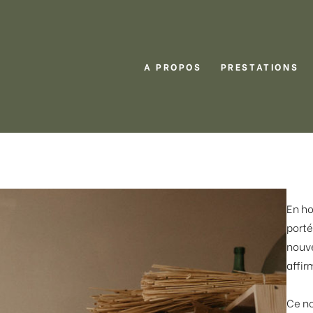
A PROPOS
PRESTATIONS
En h
porté
nouve
affir
Ce no