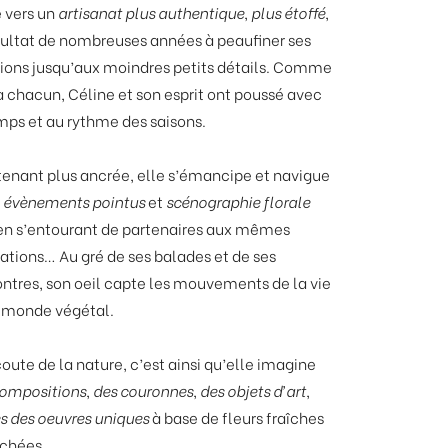
 vers un
artisanat plus authentique
,
plus étoffé
,
sultat de nombreuses années à peaufiner ses
ions jusqu’aux moindres petits détails. Comme
à chacun, Céline et son esprit ont poussé avec
mps et au rythme des saisons.
enant plus ancrée, elle s’émancipe et navigue
e
évènements pointus
et
scénographie florale
en s’entourant de partenaires aux mêmes
rations… Au gré de ses balades et de ses
ntres, son oeil capte les mouvements de la vie
 monde végétal.
coute de la nature, c’est ainsi qu’elle imagine
ompositions
,
des couronnes
,
des objets d’art
,
s des oeuvres uniques
à base de fleurs fraîches
échées.