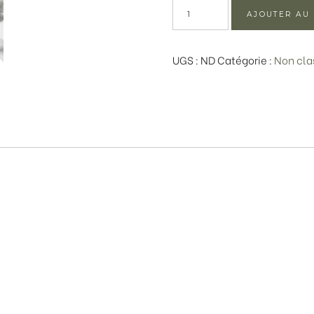
quantité
AJOUTER AU
de
BOUQUET
UGS :
ND
Catégorie :
Non cla
"LA
LA
LA"