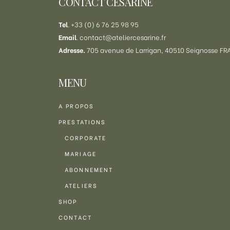
CONTACT CÉSARINE
page
du
Tel
. +33 (0) 6 76 25 98 95
produit
Email
.
contact@ateliercesarine.fr
Adresse.
705 avenue de Larrigan, 40510 Seignosse F
MENU
A PROPOS
PRESTATIONS
CORPORATE
MARIAGE
ABONNEMENT
ATELIERS
SHOP
CONTACT