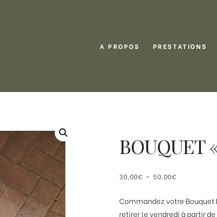
A PROPOS
PRESTATIONS
BOUQUET « 
Plage
–
30,00
€
50,00
€
de
Commandez votre Bouquet
prix :
retirer le vendredi à partir 
30,00€