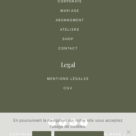
CORPORATE
MARIAGE
ABONNEMENT
ATELIERS
SHOP
CONTACT
Legal
MENTIONS LÉGALES
CGV
En poursuivant la navigation sur notre site vous acceptez
l'usage de cookies.
COPYRIGHT © 2026 · CÉSARINE ·
HEARTEN MADE ⟡