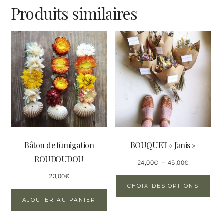
Produits similaires
Bâton de fumigation
BOUQUET « Janis »
ROUDOUDOU
Plage
–
24,00
€
45,00
€
de
23,00
€
Ce
prix :
CHOIX DES OPTIONS
pro
24,00€
AJOUTER AU PANIER
a
à
plu
45,00€